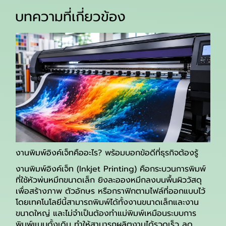
บทความที่เกี่ยวข้อง
งานพิมพ์อิงค์เจ็ทคืออะไร? พร้อมบอกข้อดีที่ธุรกิจต้องรู้
งานพิมพ์อิงค์เจ็ท (Inkjet Printing) คือกระบวนการพิมพ์
ที่ใช้หัวพ่นหมึกขนาดเล็ก ยิงละอองหมึกลงบนพื้นผิววัสดุ
เพื่อสร้างภาพ ตัวอักษร หรือกราฟิกตามไฟล์ที่ออกแบบไว้
โดยเทคโนโลยีนี้สามารถพิมพ์ได้ทั้งงานขนาดเล็กและงาน
ขนาดใหญ่ และไม่จำเป็นต้องทำแม่พิมพ์เหมือนระบบการ
พิมพ์แบบดั้งเดิม ทำให้สามารถผลิตงานได้รวดเร็ว ลด