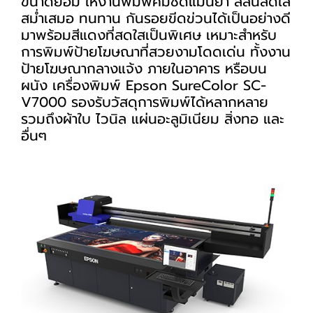
ขนาดย่อม ให้งานพิมพ์คมชัดแม่นยำ สีสันสดใส
สม่ำเสมอ ทนทาน กันรอยขีดข่วนได้เป็นอย่างดี
มาพร้อมสีแดงที่สดใสเป็นพิเศษ เหมาะสำหรับ
การพิมพ์ป้ายโฆษณาที่สวยงามโดดเด่น ทั้งงาน
ป้ายโฆษณากลางแจ้ง ภายในอาคาร หรือบน
ผนัง เครื่องพิมพ์ Epson SureColor SC-
V7000 รองรับวัสดุการพิมพ์ได้หลากหลาย
รวมถึงผ้าใบ ไวนิล แผ่นอะลูมิเนียม สิ่งทอ และ
อื่นๆ